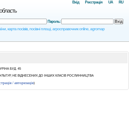
Вхід
Реєстрація
UA
RU
область
Пароль:
Вхід
карта посівів, посівні площі, агросправочник online, agromap
РIНА БУД. 45
ЛЬТУР, НЕ ВІДНЕСЕНИХ ДО ІНШИХ КЛАСІВ РОСЛИННИЦТВА
страція / авторизація
)