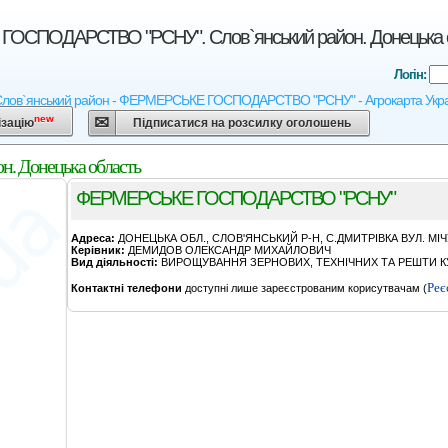
ОСПОДАРСТВО "РСНУ". Слов`янський район. Донецька 
Логін:
Слов`янський район - ФЕРМЕРСЬКЕ ГОСПОДАРСТВО "РСНУ" - Агрокарта України, 
new
ізацію
Підписатися на розсилку оголошень
 Донецька область
ФЕРМЕРСЬКЕ ГОСПОДАРСТВО "РСНУ"
Адреса:
ДОНЕЦЬКА ОБЛ., СЛОВ'ЯНСЬКИЙ Р-Н, С.ДМИТРIВКА ВУЛ. МIЧУ
Керівник:
ДЕМИДОВ ОЛЕКСАНДР МИХАЙЛОВИЧ
Вид діяльності:
ВИРОЩУВАННЯ ЗЕРНОВИХ, ТЕХНІЧНИХ ТА РЕШТИ КУ
Реє
Контактні телефони
доступні лише зареєстрованим корисутвачам (