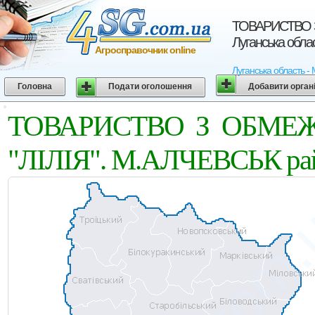
ТОВАРИСТВО З
Луганська обла
Агросправочник online
Луганська область -
Головна
Подати оголошення
Добавити орган
ТОВАРИСТВО З ОБМЕ
"ЛIЛIЯ". М.АЛЧЕВСЬК райо