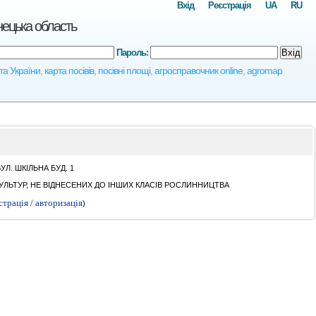
Вхід
Реєстрація
UA
RU
цька область
Пароль:
Вхід
аїни, карта посівів, посівні площі, агросправочник online, agromap
Л. ШКIЛЬНА БУД. 1
ЛЬТУР, НЕ ВІДНЕСЕНИХ ДО ІНШИХ КЛАСІВ РОСЛИННИЦТВА
страція / авторизація
)