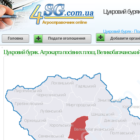
Цукровий буряк
Агросправочник online
Цукровий буряк - Пол
Головна
Подати оголошення
Добавити орган
Цукровий буряк. Агрокарта посівних площ. Великобагачанський