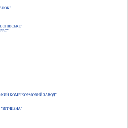
АНОК"
ВОНIВСЬКЕ"
РЕС"
ЬКИЙ КОМБІКОРМОВИЙ ЗАВОД"
"ВIТЧИЗНА"