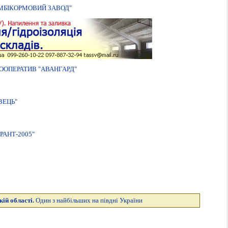
МБIКОРМОВИЙ ЗАВОД"
ОПЕРАТИВ "АВАНГАРД"
ВЕЦЬ"
АНТ-2005"
кій області.
Один з найбільших на півдні України