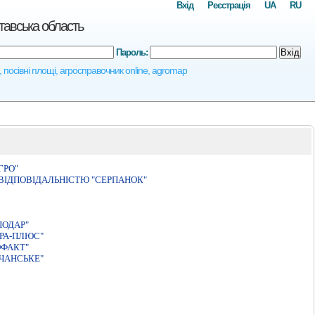
Вхід
Реєстрація
UA
RU
тавська область
Пароль:
Вхід
, посівні площі, агросправочник online, agromap
ГРО"
ВIДПОВIДАЛЬНIСТЮ "СЕРПАНОК"
ПОДАР"
РА-ПЛЮС"
ОФАКТ"
ЧАНСЬКЕ"