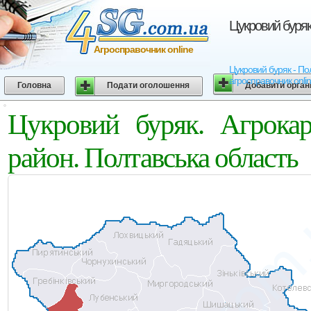
Цукровий буряк
Агросправочник online
Цукровий буряк - Пол
агросправочник onli
Головна
Подати оголошення
Добавити орган
Цукровий буряк. Агрока
район. Полтавська область