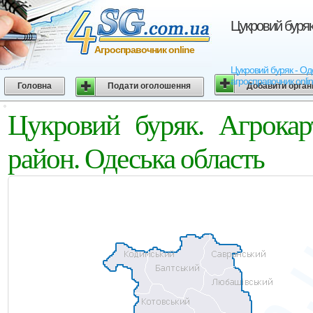
Цукровий буряк
Агросправочник online
Цукровий буряк - Оде
агросправочник onli
Головна
Подати оголошення
Добавити орган
Цукровий буряк. Агрокар
район. Одеська область