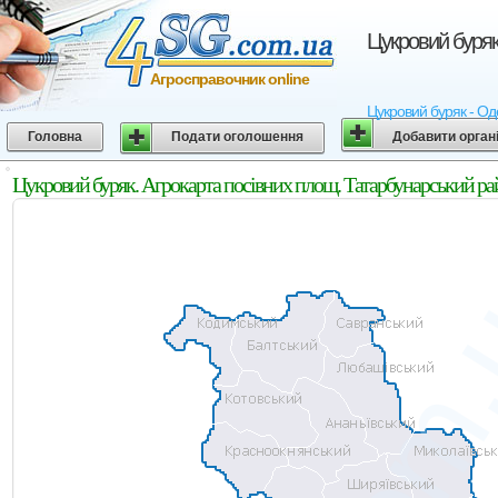
Цукровий буряк
Агросправочник online
Цукровий буряк - Оде
Головна
Подати оголошення
Добавити орган
Цукровий буряк. Агрокарта посівних площ. Татарбунарський ра