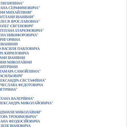
 ПИЛИПIВНА"
ВАНА СЕРАФИМОВИЧА"
ННИ МИХАЙЛIВНИ"
IТЛАНИ IВАНIВНИ"
 ЛЕСЯ ЯРОСЛАВОВНА"
 ОЛЕГ ЄВГЕНОВИЧ"
ТЕПАНА IЛАРIОНОВИЧА"
ЕНА НИКИФОРОВИЧА"
ГРИГОРIВНА
 ІВАНІВНИ
О ВАСИЛЯ ПАВЛОВИЧА
РА КИРИЛОВИЧА
АНИ ІВАНІВНИ
ННИ МИКОЛАЇВНИ
МИТРIВНИ
 ТАМАРА САМОЙЛIВНА"
ВАСИЛЬОВИЧ"
ЕКСАНДРА ЄВСТАФІЇВНА"
ЯЧЕСЛАВА ФЕДОТОВИЧА
ЕТРІВНА"
ЛАНА ВАЛЕРIЇВНА"
ЛЕКСАНДРА МИКОЛАЙОВИЧА"
ЮДМИЛИ МИКОЛАЇВНИ"
ТОРА ТРОХИМОВИЧА"
МАНА ФЕОДОСIЙОВИЧА
СИЛЯ IВАНОВИЧА