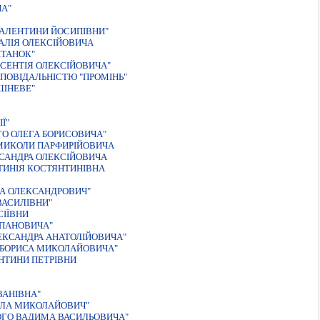
А"
ВАЛЕНТИНИ ЙОСИПIВНИ"
АЛIЯ ОЛЕКСIЙОВИЧА
ІТАНОК"
КСЕНТIЯ ОЛЕКСIЙОВИЧА"
ПОВІДАЛЬНІСТЮ "ПРОМІНЬ"
ИШНЕВЕ"
Ї"
О ОЛЕГА БОРИСОВИЧА"
МИКОЛИ ПАРФИРIЙОВИЧА
КСАНДРА ОЛЕКСIЙОВИЧА
ТИНІЯ КОСТЯНТИНІВНА
А ОЛЕКСАНДРОВИЧ"
ВАСИЛІВНИ"
СIЇВНИ
ЕПАНОВИЧА"
ЕКСАНДРА АНАТОЛIЙОВИЧА"
 БОРИСА МИКОЛАЙОВИЧА"
НТИНИ ПЕТРIВНИ
ВАНIВНА"
ОЛА МИКОЛАЙОВИЧ"
ОГО ВАДИМА ВАСИЛЬОВИЧА"