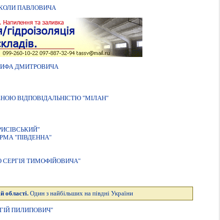
ИКОЛИ ПАВЛОВИЧА
СИФА ДМИТРОВИЧА
ЕНОЮ ВІДПОВІДАЛЬНІСТЮ "МІЛАН"
РИСIВСЬКИЙ"
РМА "ПIВДЕННА"
 СЕРГIЯ ТИМОФIЙОВИЧА"
й області.
Один з найбільших на півдні України
ГIЙ ПИЛИПОВИЧ"