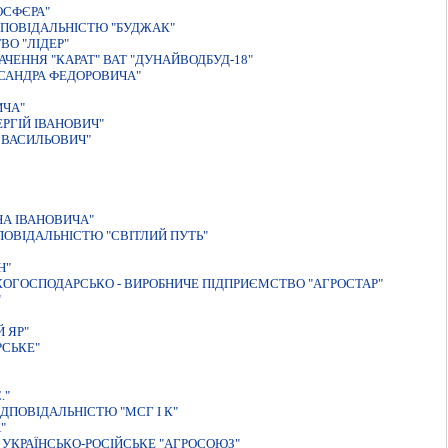
ОСФЄРА"
ПОВIДАЛЬНIСТЮ "БУДЖАК"
О "ЛIДЕР"
ЕННЯ "КАРАТ" ВАТ "ДУНАЙВОДБУД-18"
САНДРА ФЕДОРОВИЧА"
ИЧА"
РГIЙ IВАНОВИЧ"
 ВАСИЛЬОВИЧ"
НА IВАНОВИЧА"
ОВІДАЛЬНІСТЮ "СВІТЛИЙ ПУТЬ"
Н"
ОГОСПОДАРСЬКО - ВИРОБНИЧЕ ПIДПРИЄМСТВО "АГРОСТАР"
"
 ЯР"
СЬКЕ"
."
ДПОВІДАЛЬНІСТЮ "МСГ І К"
"
УКРАЇНСЬКО-РОСIЙСЬКЕ "АГРОСОЮЗ"