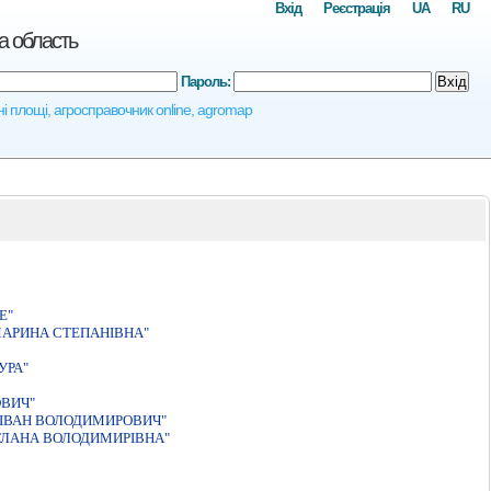
Вхід
Реєстрація
UA
RU
а область
Пароль:
Вхід
ні площі, агросправочник online, agromap
Е"
МАРИНА СТЕПАНIВНА"
УРА"
ОВИЧ"
 IВАН ВОЛОДИМИРОВИЧ"
ТЛАНА ВОЛОДИМИРIВНА"