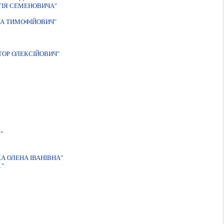
ГIЯ СЕМЕНОВИЧА"
А ТИМОФIЙОВИЧ"
ТОР ОЛЕКСIЙОВИЧ"
"
А ОЛЕНА IВАНIВНА"
."