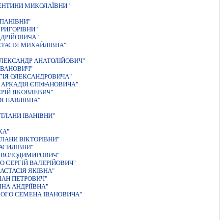
ЛЕНТИНИ МИКОЛАЇВНИ"
ЕПАНIВНИ"
ГРИГОРIВНИ"
НДРIЙОВИЧА"
СТАСIЯ МИХАЙЛIВНА"
ОЛЕКСАНДР АНАТОЛIЙОВИЧ"
IВАНОВИЧ"
ГIЯ ОЛЕКСАНДРОВИЧА"
 АРКАДIЯ ЄПIФАНОВИЧА"
РIЙ ЯКОВЛЕВИЧ"
Я ПАВЛIВНА"
ТЛАНИ IВАНIВНИ"
КА"
ЛАНИ ВIКТОРIВНИ"
АСИЛIВНИ"
Н ВОЛОДИМИРОВИЧ"
 СЕРГIЙ ВАЛЕРIЙОВИЧ"
АСТАСІЯ ЯКІВНА"
ЛАН ПЕТРОВИЧ"
НА АНДРIЇВНА"
КОГО СЕМЕНА IВАНОВИЧА"