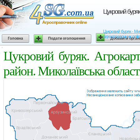
Цукровий буряк
Агросправочник online
Цукровий буряк - Мик
агросправочник onli
Головна
Подати оголошення
Добавити орган
Цукровий буряк. Агрокар
район. Миколаївська област