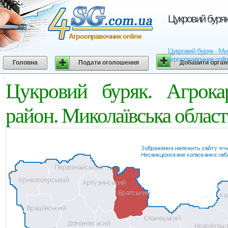
Цукровий буряк
Агросправочник online
Цукровий буряк - Мик
агросправочник onli
Головна
Подати оголошення
Добавити орган
Цукровий буряк. Агрока
район. Миколаївська област