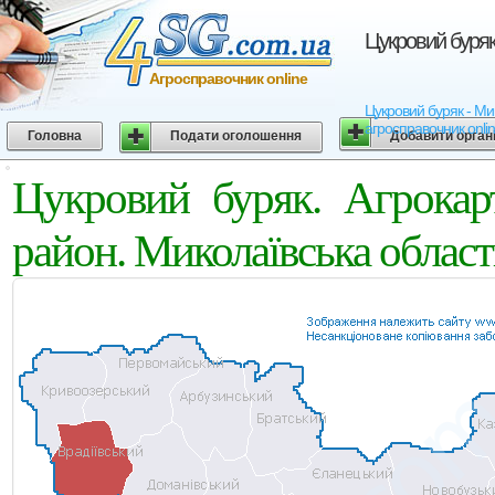
Цукровий буряк
Агросправочник online
Цукровий буряк - Мик
агросправочник onli
Головна
Подати оголошення
Добавити орган
Цукровий буряк. Агрокар
район. Миколаївська област