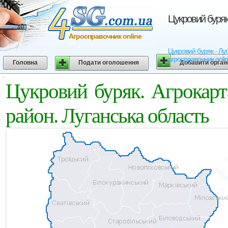
Цукровий буряк
Агросправочник online
Цукровий буряк - Луг
агросправочник onli
Головна
Подати оголошення
Добавити орган
Цукровий буряк. Агрокарт
район. Луганська область