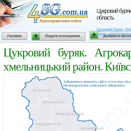
Цукровий буряк
область
Агросправочник online
Цукровий буряк - Киї
площі, агросправочн
Головна
Подати оголошення
Добавити орган
Цукровий буряк. Агрокар
хмельницький район. Київс