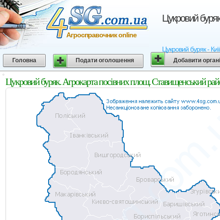
Цукровий буряк
Агросправочник online
Цукровий буряк - Киї
Головна
Подати оголошення
Добавити орган
Цукровий буряк. Агрокарта посівних площ. Ставищенський райо