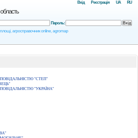
Вхід
Реєстрація
UA
RU
 область
Пароль:
Вхід
і площі, агросправочник online, agromap
ПОВІДАЛЬНІСТЮ "СТЕП"
ВЕЦЬ"
ПОВІДАЛЬНІСТЮ "УКРАЇНА"
ВА"
ОМОГИЛЬНЕ"