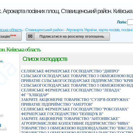
. Агрокарта посівних площ. Ставищенський район. Київська
Логін:
вська область - Ставищенський район - Агрокарта України, карта посівів, посівн
new
ізацію
Підписатися на розсилку оголошень
н. Київська область
Список господарств
СЕЛЯНСЬКЕ ФЕРМЕРСЬКЕ ГОСПОДАРСТВО "ДНIПРО"
СІЛЬСЬКОГОСПОДАРСЬКЕ ТОВАРИСТВО З ОБМЕЖЕНОЮ ВІД
ПРИВАТНЕ СIЛЬСЬКОГОСПОДАРСЬКЕ ПIДПРИЄМСТВО "КРИ
СІЛЬСЬКОГОСПОДАРСЬКЕ ТОВАРИСТВО З ОБМЕЖЕНОЮ ВІД
СЕЛЯНСЬКЕ ФЕРМЕРСЬКЕ ГОСПОДАРСТВО "ЛЕВАДА"
ФГ "ХЛІБОДАР"
ЗАКРИТЕ АКЦIОНЕРНЕ ТОВАРИСТВО "СУЗIР'Я-ПОПРУЖНА"
ПРИВАТНЕ ПIДПРИЇМСТВО "АМЕРТОН"
СЕЛЯНСЬКЕ ФЕРМЕРСЬКЕ ГОСПОДАРСТВО "РОКСОЛАНА"
ФЕРМЕРСЬКЕ ГОСПОДАРСТВО "ПОЛІЩУК В"
ЗАКРИТЕ АКЦIОНЕРНЕ ТОВАРИСТВО "АНТОНIВСЬКЕ"
АГРОПРОМИСЛОВЕ КОЛЕКТИВНЕ ПIДПРИЄМСТВО "НИВА"
ТОВАРИСТВО З ОБМЕЖЕНОЮ ВІДПОВІДАЛЬНІСТЮ "ВІКСЛА
ТОВАРИСТВО З ОБМЕЖЕНОЮ ВІДПОВІДАЛЬНІСТЮ "ГОСТР