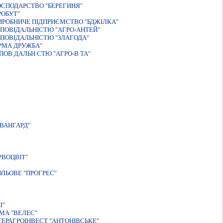
СПОДАРСТВО "БЕРЕГИНЯ"
РОБУТ"
ИРОБНИЧЕ ПIДПРИЄМСТВО "БДЖIЛКА"
ПОВІДАЛЬНІСТЮ "АГРО-АНТЕЙ"
ПОВIДАЛЬНIСТЮ "ЗЛАГОДА"
РМА ДРУЖБА"
ОВ ДАЛЬН СТЮ "АГРО-В ТА"
ВАНГАРД"
РВОЦВIТ"
ЛЬОВЕ "ПРОГРЕС"
Ш"
МА "ВЕЛЕС"
ЕРАГРОIНВЕСТ "АНТОНIВСЬКЕ"