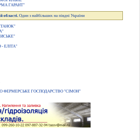
РМА ГАРАНТ"
й області.
Один з найбільших на півдні України
IТАНОК"
А"
ИСЬКЕ"
- ЕЛIТА"
О ФЕРМЕРСЬКЕ ГОСПОДАРСТВО "СIМОН"