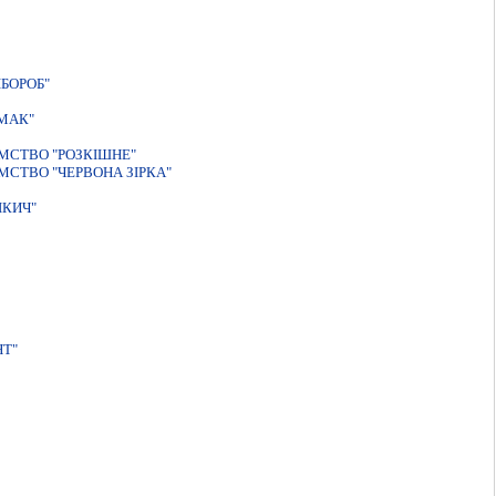
БОРОБ"
МАК"
МСТВО "РОЗКIШНЕ"
СТВО "ЧЕРВОНА ЗІРКА"
ІКИЧ"
НТ"