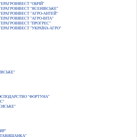
ЕРАГРОIНВЕСТ "ОБРIЙ"
ЕРАГРОIНВЕСТ "ЯСЕНIВСЬКЕ"
ЕРАГРОІНВЕСТ "АГРО-АНТЕЙ"
ЕРАГРОІНВЕСТ "АГРО-ВІТА"
ЕРАГРОІНВЕСТ "ПРОГРЕС"
ЕРАГРОІНВЕСТ "УКРАЇНА-АГРО"
IВСЬКЕ"
ОСПОДАРСТВО "ФОРТУНА"
С"
СИСЬКЕ"
ИР"
СТАВИЩАНКА"