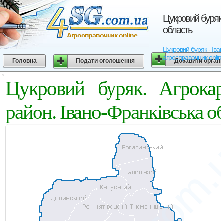
Цукровий буряк.
область
Агросправочник online
Цукровий буряк - Іван
агросправочник onli
Головна
Подати оголошення
Добавити орган
Цукровий буряк. Агрокар
район. Івано-Франківська о