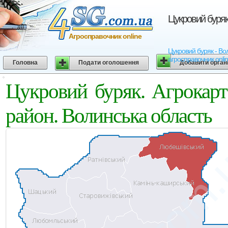
Цукровий буряк
Агросправочник online
Цукровий буряк - Вол
агросправочник onli
Головна
Подати оголошення
Добавити орган
Цукровий буряк. Агрокар
район. Волинська область