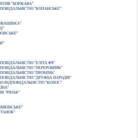
АТИВ "БОРЖАВА"
ПОВIДАЛЬНIСТЮ "КОПАНСЬКЕ"
ЮБАШIВКА"
Д"
НОВСЬКЕ"
И"
ОВIДАЛЬНIСТЮ "ЕЛIТА ФЧ"
ПОВIДАЛЬНIСТЮ "ПЕРЕРОБНИК"
ПОВIДАЛЬНIСТЮ "ПРОМIНЬ"
ПОВІДАЛЬНІСТЮ "ДРУЖБА НАРОДІВ"
Ю ВІДПОВІДАЛЬНІСТЮ "КОЛОС"
ЇНА"
В "РIПАК"
ЧИКІВСЬКЕ"
ІТАНОК"