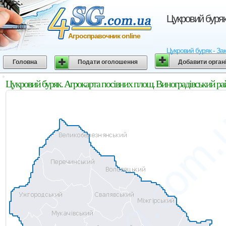
Цукровий буряк
Агросправочник online
Цукровий буряк - Зак
Головна
Подати оголошення
Добавити орган
Цукровий буряк. Агрокарта посівних площ. Виноградівський рай