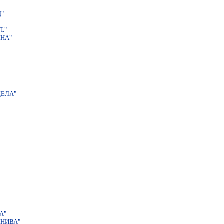
Д"
."
ИНА"
ДЕЛА"
А"
 НИВА"