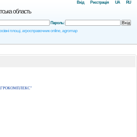
Вхід
Реєстрація
UA
RU
тська область
Пароль:
Вхід
посівні площі, агросправочник online, agromap
 АГРОКОМПЛЕКС"