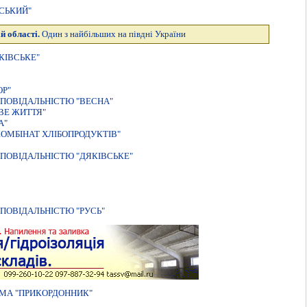
СЬКИЙ"
й області.
Один з найбільших на півдні України
КIВСЬКЕ"
ОР"
ПОВІДАЛЬНІСТЮ "ВЕСНА"
ВЕ ЖИТТЯ"
А"
ОМБІНАТ ХЛІБОПРОДУКТІВ"
ПОВІДАЛЬНІСТЮ "ДЯКІВСЬКЕ"
ПОВІДАЛЬНІСТЮ "РУСЬ"
МА "ПРИКОРДОННИК"