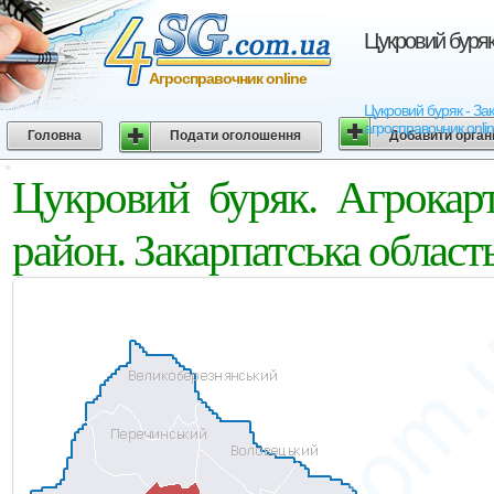
Цукровий буряк
Агросправочник online
Цукровий буряк - Зак
агросправочник onli
Головна
Подати оголошення
Добавити орган
Цукровий буряк. Агрокар
район. Закарпатська област