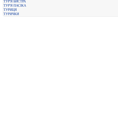
ТУР'Я БИСТРА
ТУР'Я ПАСІКА
ТУРИЦЯ
ТУРИЧКИ