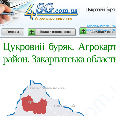
Цукровий буряк
Агросправочник online
Цукровий буряк - Зак
агросправочник onli
Головна
Подати оголошення
Добавити орган
Цукровий буряк. Агрокар
район. Закарпатська област