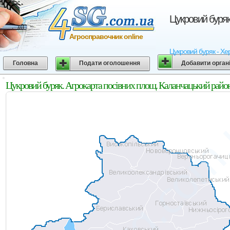
Цукровий буряк
Агросправочник online
Цукровий буряк - Хер
Головна
Подати оголошення
Добавити орган
Цукровий буряк. Агрокарта посівних площ. Каланчацький район