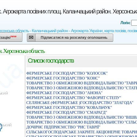
. Агрокарта посівних площ. Каланчацький район. Херсонськ
Логін:
сонська область - Каланчацький район - Агрокарта України, карта посівів, посів
new
ізацію
Підписатися на розсилку оголошень
. Херсонська область
Список господарств
ФЕРМЕРСЬКЕ ГОСПОДАРСТВО "КОЛОСОК"
ФЕРМЕРСЬКЕ ГОСПОДАРСТВО "КОНС"
ТОВАРИСТВО З ОБМЕЖЕНОЮ ВIДПОВIДАЛЬНIСТЮ "ТАВР
ТОВАРИСТВО З ОБМЕЖЕНОЮ ВІДПОВІДАЛЬНІСТЮ "СТАТ
ФЕРМЕРСЬКЕ ГОСПОДАРСТВО "АНОНА"
ФЕРМЕРСЬКЕ ГОСПОДАРСТВО "ФАВОРИТ СТЕПУ"
СЕЛЯНСЬКЕ (ФЕРМЕРСЬКЕ )ГОСПОДАРСТВО "ЗЛАГОДА"
ФЕРМЕРСЬКЕ ГОСПОДАРСТВО "КОВАЛЬЧУК"
ФЕРМЕРСЬКЕ ГОСПОДАРСТВО "СМАРАГД"
ТОВАРИСТВО З ОБМЕЖЕНОЮ ВІДПОВІДАЛЬНІСТЮ "ВІШВ
ТОВАРИСТВО З ОБМЕЖЕНОЮ ВIДПОВIДАЛЬНIСТЮ "СIЛЬС
ДОЧIРНЄ ПIДПРИЄМСТВО "РИС ТАВРIЇ"
СIЛЬСЬКОГОСПОДАРСЬКЕ ЗАКРИТЕ АКЦIОНЕРНЕ ТОВАР
СIЛЬСЬКОГОСПОДАРСЬКЕ ТОВАРИСТВО З ОБМЕЖЕНОЮ В