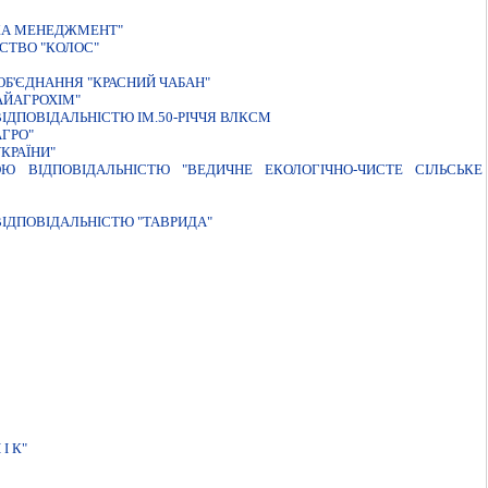
IКА МЕНЕДЖМЕНТ"
СТВО "КОЛОС"
Б'ЄДНАННЯ "КРАСНИЙ ЧАБАН"
АЙАГРОХIМ"
ДПОВІДАЛЬНІСТЮ ІМ.50-РІЧЧЯ ВЛКСМ
ГРО"
КРАЇНИ"
Ю ВІДПОВІДАЛЬНІСТЮ "ВЕДИЧНЕ ЕКОЛОГІЧНО-ЧИСТЕ СІЛЬСЬКЕ
IДПОВIДАЛЬНIСТЮ "ТАВРИДА"
І К"