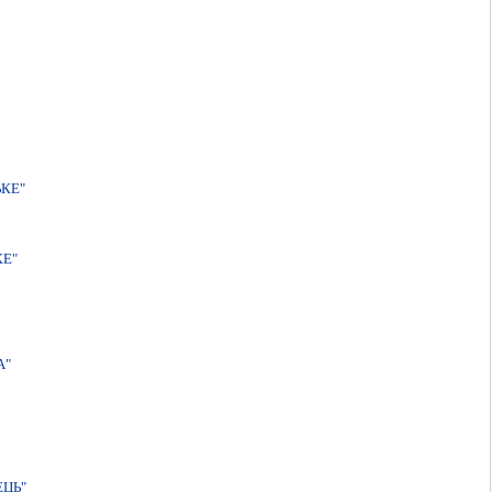
КЕ"
КЕ"
А"
ЕЦЬ"