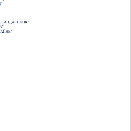
"
СТАНДАРТ КНК"
А"
ЖАЙНЕ"