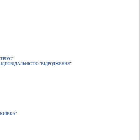
ТРІУС"
IДПОВIДАЛЬНIСТЮ "ВIДРОДЖЕННЯ"
КИЇВКА"