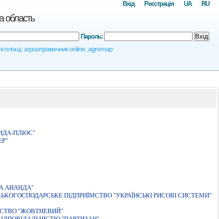
Вхід
Реєстрація
UA
RU
а область
Пароль:
Вхід
ні площі, агросправочник online, agromap
ИДА-ПЛЮС"
ЕР"
А АНАНДА"
ЬКОГОСПОДАРСЬКЕ ПIДПРИЇМСТВО "УКРАЇНСЬКI РИСОВI СИСТЕМИ"
ИСТВО "ЖОВТНЕВИЙ"
IДПОВIДАЛЬНIСТЮ "ПАРТИЗАН"