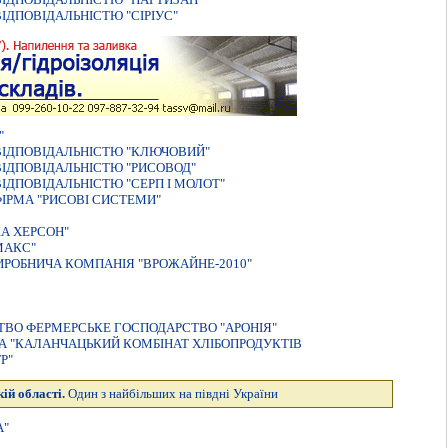
ДПОВІДАЛЬНІСТЮ "СІРІУС"
"
ВІДПОВІДАЛЬНІСТЮ "КЛЮЧОВИЙ"
IДПОВIДАЛЬНIСТЮ "РИСОВОД"
ДПОВIДАЛЬНIСТЮ "СЕРП I МОЛОТ"
ІРМА "РИСОВІ СИСТЕМИ"
А ХЕРСОН"
МАКС"
ИРОБНИЧА КОМПАНIЯ "ВРОЖАЙНЕ-2010"
ВО ФЕРМЕРСЬКЕ ГОСПОДАРСТВО "АРОНIЯ"
ВА "КАЛАНЧАЦЬКИЙ КОМБІНАТ ХЛІБОПРОДУКТІВ
Р"
ій області.
Один з найбільших на півдні України
А"