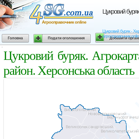
Цукровий буряк
Агросправочник online
Цукровий буряк - Хер
агросправочник onli
Головна
Подати оголошення
Добавити орган
Цукровий буряк. Агрокарт
район. Херсонська область