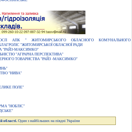
СГОСП АПК " ЖИТОМИРСЬКОГО ОБЛАСНОГО КОМУНАЛЬНОГО
ЛАГРОЛІС "ЖИТОМИРСЬКОЇ ОБЛАСНОЇ РАДИ
А "РАЙЗ-МАКСИМКО"
ЬНІСТЮ "АГРАРНА ПЕРСПЕКТИВА"
НЕРНОГО ТОВАРИСТВА "РАЙЗ -МАКСИМКО"
ИНЬ"
ТВО "НИВА"
ЕЛИКЕ ПОЛЕ"
МА "НОБЛIС"
ДСЬКЕ"
й області.
Один з найбільших на півдні України