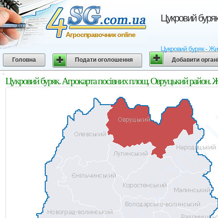
Цукровий буряк
Агросправочник online
Цукровий буряк - Жит
Головна
Подати оголошення
Добавити орган
Цукровий буряк. Агрокарта посівних площ. Овруцький район. 