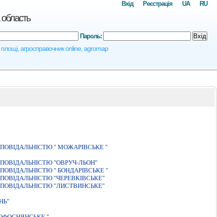
Вхід
Реєстрація
UA
RU
 область
Пароль:
Вхід
і площі, агросправочник online, agromap
ПОВІДАЛЬНІСТЮ " МОЖАРІВСЬКЕ "
ПОВIДАЛЬНIСТЮ "ОВРУЧ-ЛЬОН"
ОВІДАЛЬНІСТЮ " БОНДАРІВСЬКЕ "
ПОВIДАЛЬНIСТЮ "ЧЕРЕВКIВСЬКЕ"
ПОВІДАЛЬНІСТЮ "ЛИСТВИНСЬКЕ"
НЬ"
ОФОСНЯНСЬКЕ "