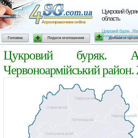
Цукровий буряк
область
Агросправочник online
Цукровий буряк - Жит
площі, агросправочн
Головна
Подати оголошення
Добавити орган
Цукровий буряк. Аг
Червоноармійський район.