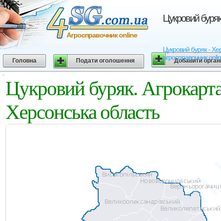
Цукровий буряк
Агросправочник online
Цукровий буряк - Хер
агросправочник onli
Головна
Подати оголошення
Добавити орган
Цукровий буряк. Агрокарт
Херсонська область