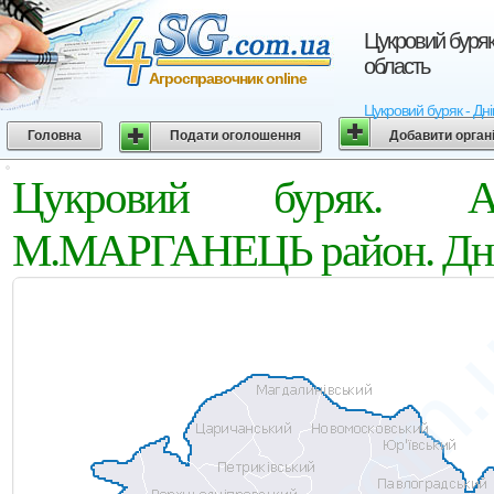
Цукровий буряк
область
Агросправочник online
Цукровий буряк - Дн
Головна
Подати оголошення
Добавити орган
Цукровий буряк. Аг
М.МАРГАНЕЦЬ район. Дніп