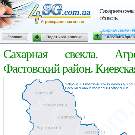
Сахарная свекл
область
Агросправочник online
Сахарная свекла - К
агросправочник onli
Главная
Подать объявление
Добавить орга
Сахарная свекла. Агр
Фастовский район. Киевска