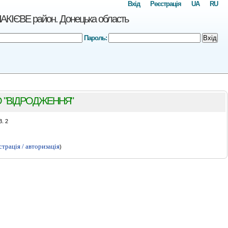
Вхід
Реєстрація
UA
RU
ЄВЕ район. Донецька область
Пароль:
Вхід
 "ВІДРОДЖЕННЯ"
. 2
страція / авторизація
)