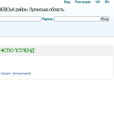
Вхід
Реєстрація
UA
RU
ЬК район. Луганська область
Пароль:
Вхід
ІСТЮ "ІСТЛЕНД"
страція / авторизація
)