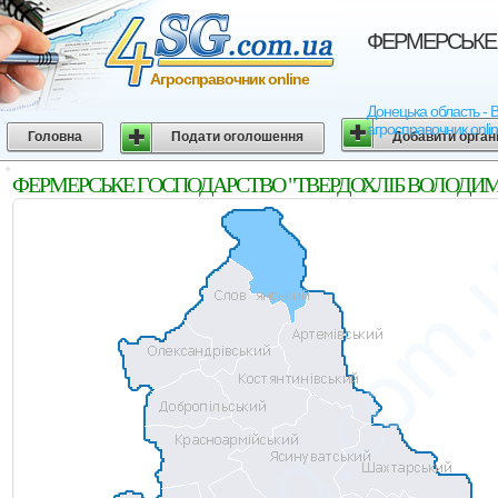
ФЕРМЕРСЬКЕ Г
Агросправочник online
Донецька область -
агросправочник onli
Головна
Подати оголошення
Добавити орган
ФЕРМЕРСЬКЕ ГОСПОДАРСТВО "ТВЕРДОХЛIБ ВОЛОДИМИР IВ