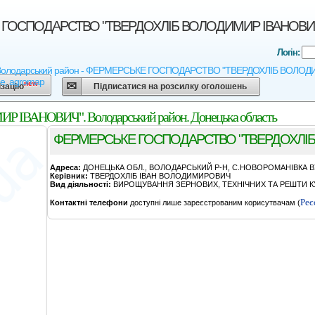
ОСПОДАРСТВО "ТВЕРДОХЛIБ ВОЛОДИМИР IВАНОВИЧ". Во
Логін:
 Володарський район - ФЕРМЕРСЬКЕ ГОСПОДАРСТВО "ТВЕРДОХЛIБ ВОЛОДИМИР IВ
ne, agromap
new
ізацію
Підписатися на розсилку оголошень
АНОВИЧ". Володарський район. Донецька область
ФЕРМЕРСЬКЕ ГОСПОДАРСТВО "ТВЕРДОХЛIБ
Адреса:
ДОНЕЦЬКА ОБЛ., ВОЛОДАРСЬКИЙ Р-Н, С.НОВОРОМАНIВКА ВУ
Керівник:
ТВЕРДОХЛIБ IВАН ВОЛОДИМИРОВИЧ
Вид діяльності:
ВИРОЩУВАННЯ ЗЕРНОВИХ, ТЕХНІЧНИХ ТА РЕШТИ КУ
Реє
Контактні телефони
доступні лише зареєстрованим корисутвачам (