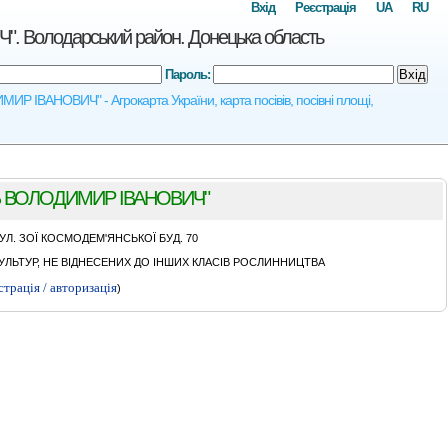
Вхід
Реєстрація
UA
RU
лодарський район. Донецька область
Пароль:
Вхід
АНОВИЧ" - Агрокарта України, карта посівів, посівні площі,
 ВОЛОДИМИР IВАНОВИЧ"
Л. ЗОЇ КОСМОДЕМ'ЯНСЬКОЇ БУД. 70
ЛЬТУР, НЕ ВІДНЕСЕНИХ ДО ІНШИХ КЛАСІВ РОСЛИННИЦТВА
страція / авторизація
)