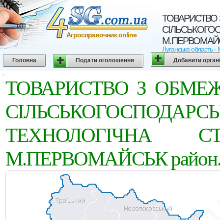
ТОВАРИСТВО
СІЛЬСЬКОГОС
Агросправочник online
М.ПЕРВОМАЙСЬК
Луганська область -
Головна
Подати оголошення
Добавити орган
ТОВАРИСТВО З ОБМЕ
СІЛЬСЬКОГОСП
ТЕХНОЛОГІЧНА С
М.ПЕРВОМАЙСЬК район. Л