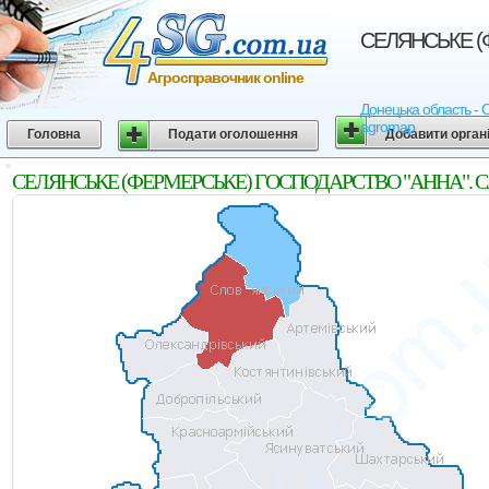
СЕЛЯНСЬКЕ (Ф
Агросправочник online
Донецька область - 
agromap
Головна
Подати оголошення
Добавити орган
СЕЛЯНСЬКЕ (ФЕРМЕРСЬКЕ) ГОСПОДАРСТВО "АННА". Слов`я