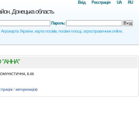
Вхід
Реєстрація
UA
RU
н. Донецька область
Пароль:
Вхід
рта України, карта посівів, посівні площі, агросправочник online,
 "АННА"
КОМУНIСТИЧНА, Б.66
страція / авторизація
)