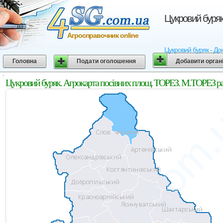
Цукровий буряк
Агросправочник online
Цукровий буряк - До
Головна
Подати оголошення
Добавити орган
Цукровий буряк. Агрокарта посівних площ. ТОРЕЗ. М.ТОРЕЗ ра