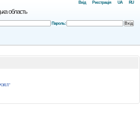
Вхід
Реєстрація
UA
RU
ька область
Пароль:
Вхід
РОЯЛ"