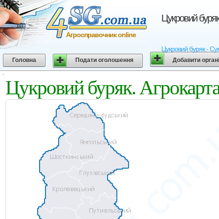
Цукровий буряк
Агросправочник online
Цукровий буряк - Сум
Головна
Подати оголошення
Добавити орган
Цукровий буряк. Агрокарта