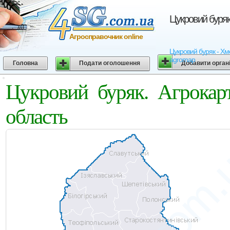
Цукровий буряк
Агросправочник online
Цукровий буряк - Хме
agromap
Головна
Подати оголошення
Добавити орган
Цукровий буряк. Агрокар
область