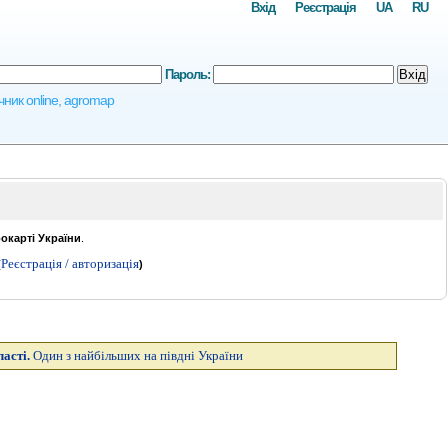
Вхід
Реєстрація
UA
RU
Пароль:
Вхід
чник online, agromap
рокарті України
.
Реєстрація / авторизація
(
)
ласті.
Один з найбільших на півдні України