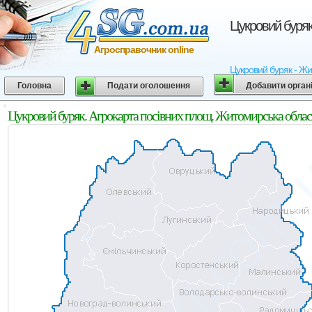
Цукровий буряк
Агросправочник online
Цукровий буряк - Жит
Головна
Подати оголошення
Добавити орган
Цукровий буряк. Агрокарта посівних площ. Житомирська облас