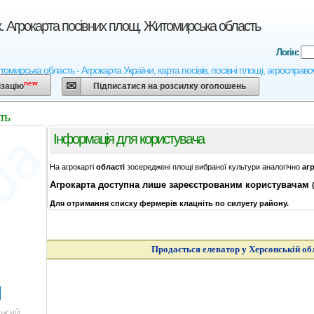
. Агрокарта посівних площ. Житомирська область
Логін:
омирська область - Агрокарта України, карта посівів, посівні площі, агросправо
new
ізацію
Підписатися на розсилку оголошень
ть
Інформація для користувача
На агрокарті
області
зосереджені площі вибраної культури аналогічно
аг
Агрокарта
доступна лише зареєстрованим користувачам
Для отримання списку фермерів клацніть по силуету району.
Продається елеватор у Херсонській об