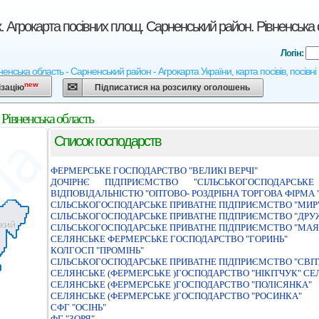
. Агрокарта посівних площ. Сарненський район. Рівненська
Логін:
ненська область - Сарненський район - Агрокарта України, карта посівів, посівн
new
ізацію
Підписатися на розсилку оголошень
Рівненська область
Список господарств
ФЕРМЕРСЬКЕ ГОСПОДАРСТВО "ВЕЛИКI ВЕРЧI"
ДОЧIРНЄ ПIДПРИЄМСТВО "СIЛЬСЬКОГОСПОДАРСЬ
ВIДПОВIДАЛЬНIСТЮ "ОПТОВО- РОЗДРIБНА ТОРГОВА ФIРМА 
СIЛЬСЬКОГОСПОДАРСЬКЕ ПРИВАТНЕ ПIДПРИЄМСТВО "МИР
СIЛЬСЬКОГОСПОДАРСЬКЕ ПРИВАТНЕ ПIДПРИЄМСТВО "ДРУ
СІЛЬСЬКОГОСПОДАРСЬКЕ ПРИВАТНЕ ПІДПРИЄМСТВО "МАЯ
СЕЛЯНСЬКЕ ФЕРМЕРСЬКЕ ГОСПОДАРСТВО "ГОРИНЬ"
КОЛГОСП "ПРОМIНЬ"
СIЛЬСЬКОГОСПОДАРСЬКЕ ПРИВАТНЕ ПIДПРИЄМСТВО "СВI
СЕЛЯНСЬКЕ (ФЕРМЕРСЬКЕ )ГОСПОДАРСТВО "НIКIТЧУК" СЕЛ
СЕЛЯНСЬКЕ (ФЕРМЕРСЬКЕ )ГОСПОДАРСТВО "ПОЛIСЯНКА"
СЕЛЯНСЬКЕ (ФЕРМЕРСЬКЕ )ГОСПОДАРСТВО "РОСИНКА"
СФГ "ОСІНЬ"
ФГ "ЗОРЯ"