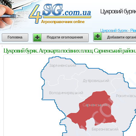
Цукровий буряк
Агросправочник online
Цукровий буряк - Рів
Головна
Подати оголошення
Добавити орган
Цукровий буряк. Агрокарта посівних площ. Сарненський район. 