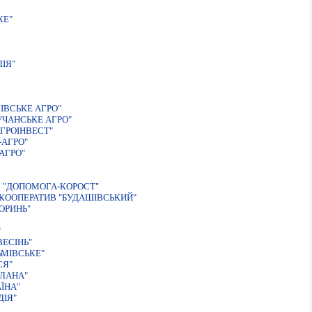
КЕ"
ІЯ"
IВСЬКЕ АГРО"
ЧАНСЬКЕ АГРО"
ГРОIНВЕСТ"
-АГРО"
АГРО"
 "ДОПОМОГА-КОРОСТ"
КООПЕРАТИВ "БУДАШІВСЬКИЙ"
ОРИНЬ"
"
ЕСIНЬ"
ЬМIВСЬКЕ"
СЯ"
ТЛАНА"
ЇНА"
ДIЯ"