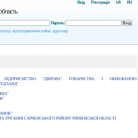
Вхід
Реєстрація
UA
RU
 область
Пароль:
Вхід
і площі, агросправочник online, agromap
КЕ ПIДПРИЄМСТВО "ДIБРОВА" ТОВАРИСТВА З ОБМЕЖЕНОЮ
"ЕДЛАНД"
"
ЖБА"
К"
ТАНОК"
А ТРIСКИНI САРНЕНСЬКОГО РАЙОНУ РIВНЕНСЬКОЇ ОБЛАСТI