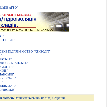
ЦЬКЕ АГРО"
С"
СТОВНИК"
ЬКЕ ПIДПРИЄМСТВО "ХРИЗОЛIТ"
"
IВСЬКЕ"
ИКОВЕРБЧАНСЬКЕ"
Е ЖИТТЯ"
МIНЬ"
ПАНСЬКЕ"
ЙКIВСЬКЕ"
С"
ЧИЛЬСЬКЕ"
ОРІВСЬКЕ"
й області.
Один з найбільших на півдні України