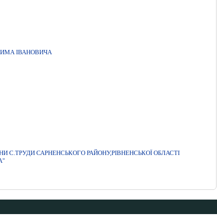
ХИМА ІВАНОВИЧА
И С.ТРУДИ САРНЕНСЬКОГО РАЙОНУ,РIВНЕНСЬКОЇ ОБЛАСТI
А"