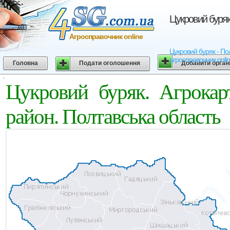
Цукровий буряк
Агросправочник online
Цукровий буряк - Пол
агросправочник onli
Головна
Подати оголошення
Добавити орган
Цукровий буряк. Агрокар
район. Полтавська область