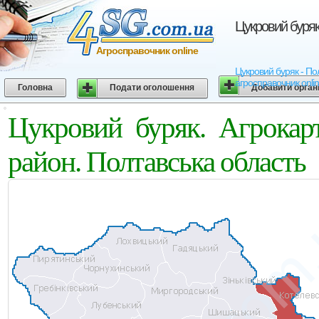
Цукровий буряк
Агросправочник online
Цукровий буряк - Пол
агросправочник onli
Головна
Подати оголошення
Добавити орган
Цукровий буряк. Агрокар
район. Полтавська область