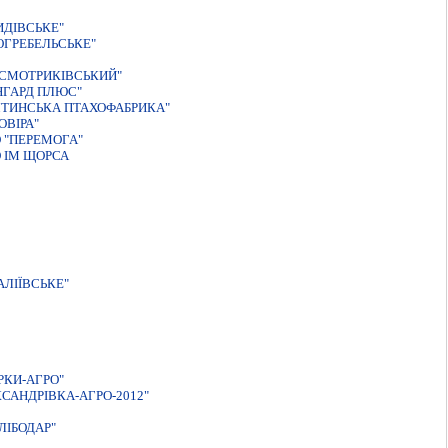
ИДІВСЬКЕ"
ОГРЕБЕЛЬСЬКЕ"
"СМОТРИКIВСЬКИЙ"
НГАРД ПЛЮС"
ЯТИНСЬКА ПТАХОФАБРИКА"
ОВIРА"
 "ПЕРЕМОГА"
 ІМ ЩОРСА
ЛІЇВСЬКЕ"
РКИ-АГРО"
САНДРIВКА-АГРО-2012"
ЛIБОДАР"