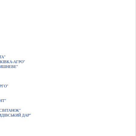
ТА"
КIВКА-АГРО"
ВИШНЕВЕ"
РГО"
НТ"
СВIТАНОК"
ДIВСЬКИЙ ДАР"