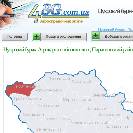
Цукровий буряк
Агросправочник online
Цукровий буряк - Пол
Головна
Подати оголошення
Добавити орган
Цукровий буряк. Агрокарта посівних площ. Пирятинський район