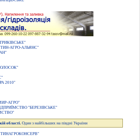
ТРИКІВСЬКЕ"
ТИН-АГРО-АЛЬЯНС"
АН"
КОЛОСОК"
С"
А 2010"
ИР-АГРО"
ДПРИЇМСТВО "БЕРЕЗIВСЬКЕ"
МСТВО"
кій області.
Один з найбільших на півдні України
ЯТИНАГРОКОНСЕРВ"