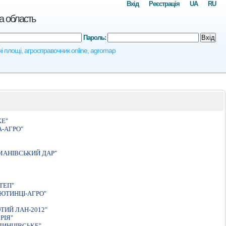
Вхід
Реєстрація
UA
RU
а область
Пароль:
Вхід
ні площі, агросправочник online, agromap
КЕ"
-АГРО"
МАНІВСЬКИЙ ДАР"
ТЕП"
ЮТИНЦI-АГРО"
ТИЙ ЛАН-2012"
РIЯ"
ЛИНЦIВСЬКЕ"