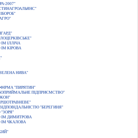
А-2007"
СТИНАГРОАЛЬЯНС"
IБОРОБ"
АГРО"
ГАРД"
ІЛОЦЕРКІВСЬКЕ"
ІМ ІЛЛІЧА
ІМ КІРОВА
"
ЗЕЛЕНА НИВА"
ФIРМА "ПИРЯТИН"
ІБОПРИЙМАЛЬНЕ ПІДПРИЄМСТВО"
ОКОН"
ЕРШОТРАВНЕВЕ"
ІДПОВІДАЛЬНІСТЮ "БЕРЕГИНЯ"
"ЗОРЯ"
 ІМ ДИМИТРОВА
 ІМ ЧКАЛОВА
КИЙ"