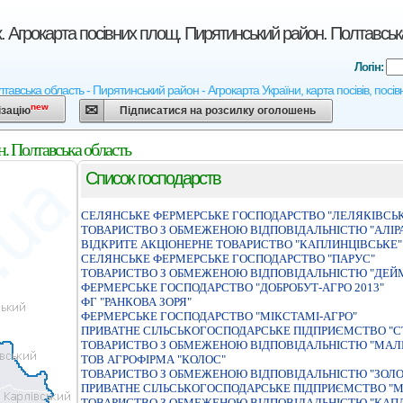
. Агрокарта посівних площ. Пирятинський район. Полтавськ
Логін:
тавська область - Пирятинський район - Агрокарта України, карта посівів, посів
new
ізацію
Підписатися на розсилку оголошень
. Полтавська область
Список господарств
СЕЛЯНСЬКЕ ФЕРМЕРСЬКЕ ГОСПОДАРСТВО "ЛЕЛЯКIВСЬ
ТОВАРИСТВО З ОБМЕЖЕНОЮ ВІДПОВІДАЛЬНІСТЮ "АЛІРА
ВIДКРИТЕ АКЦIОНЕРНЕ ТОВАРИСТВО "КАПЛИНЦIВСЬКЕ"
СЕЛЯНСЬКЕ ФЕРМЕРСЬКЕ ГОСПОДАРСТВО "ПАРУС"
ТОВАРИСТВО З ОБМЕЖЕНОЮ ВІДПОВІДАЛЬНІСТЮ "ДЕЙ
ФЕРМЕРСЬКЕ ГОСПОДАРСТВО "ДОБРОБУТ-АГРО 2013"
ФГ "РАНКОВА ЗОРЯ"
ФЕРМЕРСЬКЕ ГОСПОДАРСТВО "МІКСТАМІ-АГРО"
ПРИВАТНЕ СIЛЬСЬКОГОСПОДАРСЬКЕ ПIДПРИЄМСТВО "С
ТОВАРИСТВО З ОБМЕЖЕНОЮ ВIДПОВIДАЛЬНIСТЮ "МАЛ
ТОВ АГРОФІРМА "КОЛОС"
ТОВАРИСТВО З ОБМЕЖЕНОЮ ВIДПОВIДАЛЬНIСТЮ "ЗОЛО
ПРИВАТНЕ СIЛЬСЬКОГОСПОДАРСЬКЕ ПIДПРИЄМСТВО "М
ТОВАРИСТВО З ОБМЕЖЕНОЮ ВIДПОВIДАЛЬНIСТЮ "КАП