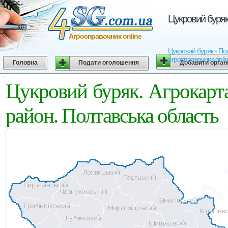
Цукровий буряк
Агросправочник online
Цукровий буряк - Пол
агросправочник onli
Головна
Подати оголошення
Добавити орган
Цукровий буряк. Агрокарт
район. Полтавська область