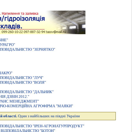
ЧНЕ"
УРАГРО"
ПОВIДАЛЬНIСТЮ "ЗЕРНЯТКО"
IАКРО"
ПОВIДАЛЬНIСТЮ "ЛУЧ"
ПОВIДАЛЬНIСТЮ "ВОЛЯ"
ПОВІДАЛЬНІСТЮ "ДАЛЬНИК"
 ДЗВІН 2012."
ТРАНС МЕНЕДЖМЕНТ"
ЧО-КОМЕРЦIЙНА АГРОФIРМА "МАЯКИ"
й області.
Один з найбільших на півдні України
ПОВIДАЛЬНIСТЮ "IРЕН-АГРОНАТУРПРОДУКТ"
ВIДПОВIДАЛЬНIСТЮ "БОТОН"