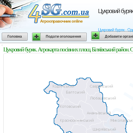
Цукровий буряк
Агросправочник online
Цукровий буряк - Оде
Головна
Подати оголошення
Добавити орган
Цукровий буряк. Агрокарта посівних площ. Біляївський район. 