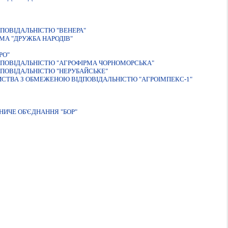
ПОВIДАЛЬНIСТЮ "ВЕНЕРА"
МА "ДРУЖБА НАРОДIВ"
РО"
ПОВIДАЛЬНIСТЮ "АГРОФIРМА ЧОРНОМОРСЬКА"
ПОВIДАЛЬНIСТЮ "НЕРУБАЙСЬКЕ"
ИСТВА З ОБМЕЖЕНОЮ ВІДПОВІДАЛЬНІСТЮ "АГРОІМПЕКС-1"
ИЧЕ ОБ'ЄДНАННЯ "БОР"