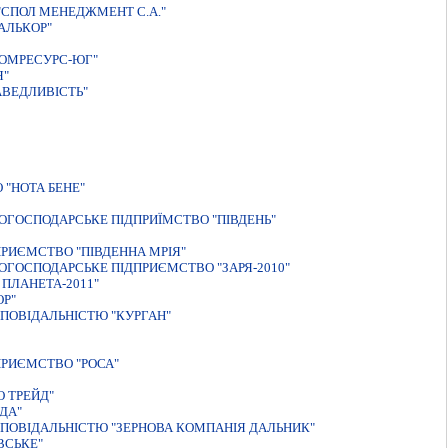
 "СПОЛ МЕНЕДЖМЕНТ С.А."
АЛЬКОР"
РОМРЕСУРС-ЮГ"
Я"
АВЕДЛИВІСТЬ"
"НОТА БЕНЕ"
ОГОСПОДАРСЬКЕ ПIДПРИЇМСТВО "ПIВДЕНЬ"
РИЄМСТВО "ПIВДЕННА МРIЯ"
ГОСПОДАРСЬКЕ ПIДПРИЄМСТВО "ЗАРЯ-2010"
ПЛАНЕТА-2011"
ОР"
ПОВІДАЛЬНІСТЮ "КУРГАН"
ПРИЄМСТВО "РОСА"
О ТРЕЙД"
ДА"
ПОВIДАЛЬНIСТЮ "ЗЕРНОВА КОМПАНIЯ ДАЛЬНИК"
ВСЬКЕ"