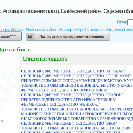
. Агрокарта посівних площ. Біляївський район. Одеська обл
Логін:
ська область - Біляївський район - Агрокарта України, карта посівів, посівні пл
new
ізацію
Підписатися на розсилку оголошень
Одеська область
Список господарств
СЕЛЯНСЬКЕ (ФЕРМЕРСЬКЕ )ГОСПОДАРСТВО "АГРОДАР"
СЕЛЯНСЬКЕ (ФЕРМЕРСЬКЕ )ГОСПОДАРСТВО "ЧОРНЕ МОРЕ"
ПРИВАТНЕ СIЛЬСЬКОГОСПОДАРСЬКЕ ПIДПРИЄМСТВО "КУР
ТОВАРИСТВО З ОБМЕЖЕНОЮ ВIДПОВIДАЛЬНIСТЮ "УКРСЕРВ
ФЕРМЕРСЬКЕ ГОСПОДАРСТВО "ЗОЛОТА НИВА"
СЕЛЯНСЬКЕ (ФЕРМЕРСЬКЕ )ГОСПОДАРСТВО "ЕТАЛОН"
ПРИВАТНЕ ПIДПРИЄМСТВО АГРОФIРМА "ПРОМIНЬ"
ФЕРМЕРСЬКЕ ГОСПОДАРСТВО "ФЕНIКС-Д"
ТОВАРИСТВО З ОБМЕЖЕНОЮ ВIДПОВIДАЛЬНIСТЮ "РЕКОРД
МАЙОРIВСЬКИЙ РЕГIОНАЛЬНИЙ АГРОКООПЕРАТИВ СIЛЬГОС
СІЛЬСЬКОГОСПОДАРСЬКЕ ТОВАРИСТВО З ОБМЕЖЕНОЮ ВІД
СЕЛЯНСЬКЕ (ФЕРМЕРСЬКЕ )ГОСПОДАРСТВО "ВIКА"
ТОВАРИСТВО З ОБМЕЖЕНОЮ ВIДПОВIДАЛЬНIСТЮ АГРОФIР
СЕЛЯНСЬКЕ (ФЕРМЕРСЬКЕ )ГОСПОДАРСТВО "ТЕЛЕЦЬ"