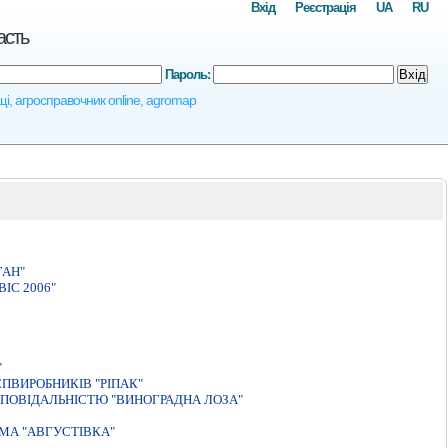
Вхід
Реєстрація
UA
RU
асть
Пароль:
Вхід
ощі, агросправочник online, agromap
ГАН"
IС 2006"
"
ПВИРОБНИКIВ "РIПАК"
ПОВІДАЛЬНІСТЮ "ВИНОГРАДНА ЛОЗА"
МА "АВГУСТIВКА"