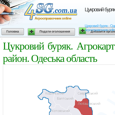
Цукровий буряк
Агросправочник online
Цукровий буряк - Оде
агросправочник onli
Головна
Подати оголошення
Добавити орган
Цукровий буряк. Агрокар
район. Одеська область