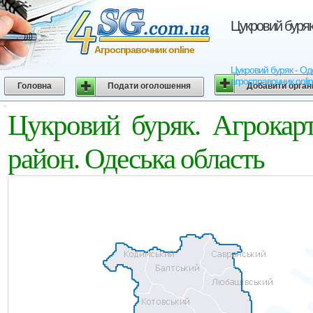
Цукровий буряк
Агросправочник online
Цукровий буряк - Оде
агросправочник onli
Головна
Подати оголошення
Добавити орган
Цукровий буряк. Агрокар
район. Одеська область