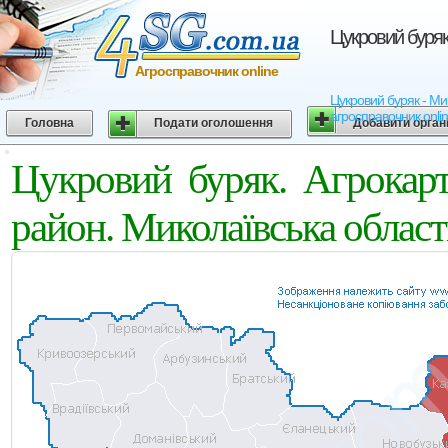
Цукровий буряк
Агросправочник online
Цукровий буряк - Мик
агросправочник onli
Головна
Подати оголошення
Добавити орган
Цукровий буряк. Агрокарт
район. Миколаївська област