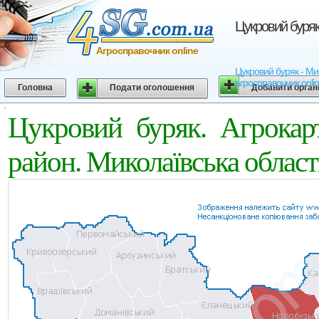
Цукровий буряк
Агросправочник online
Цукровий буряк - Мик
агросправочник onli
Головна
Подати оголошення
Добавити орган
Цукровий буряк. Агрокар
район. Миколаївська област