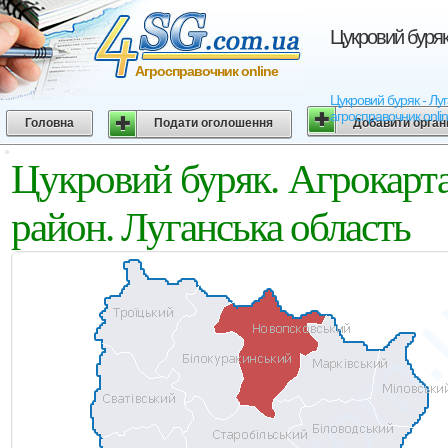
Цукровий буряк
Агросправочник online
Цукровий буряк - Луг
агросправочник onli
Головна
Подати оголошення
Добавити орган
Цукровий буряк. Агрокарт
район. Луганська область