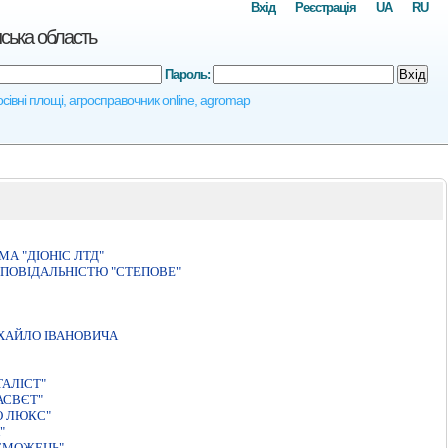
Вхід
Реєстрація
UA
RU
нська область
Пароль:
Вхід
осівні площі, агросправочник online, agromap
А "ДIОНIС ЛТД"
ПОВІДАЛЬНІСТЮ "СТЕПОВЕ"
ХАЙЛО IВАНОВИЧА
АЛIСТ"
АСВЄТ"
О ЛЮКС"
"
ЕМОЖЕЦЬ"