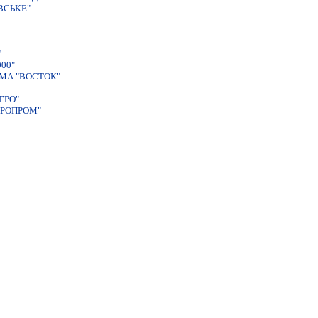
ВСЬКЕ"
"
00"
МА "ВОСТОК"
ГРО"
ГРОПРОМ"