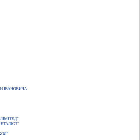
И IВАНОВИЧА
ЛIМIТЕД"
ЕТАЛІСТ"
КОЛ"