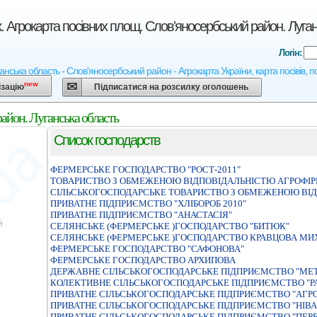
. Агрокарта посівних площ. Слов'яносербський район. Луга
Логін:
анська область - Слов'яносербський район - Агрокарта України, карта посівів, п
new
ізацію
Підписатися на розсилку оголошень
айон. Луганська область
Список господарств
ФЕРМЕРСЬКЕ ГОСПОДАРСТВО "РОСТ-2011"
ТОВАРИСТВО З ОБМЕЖЕНОЮ ВIДПОВIДАЛЬНIСТЮ АГРОФIРМ
СІЛЬСЬКОГОСПОДАРСЬКЕ ТОВАРИСТВО З ОБМЕЖЕНОЮ ВІД
ПРИВАТНЕ ПIДПРИЄМСТВО "ХЛIБОРОБ 2010"
ПРИВАТНЕ ПІДПРИЄМСТВО "АНАСТАСІЯ"
СЕЛЯНСЬКЕ (ФЕРМЕРСЬКЕ )ГОСПОДАРСТВО "БИТЮК"
СЕЛЯНСЬКЕ (ФЕРМЕРСЬКЕ )ГОСПОДАРСТВО КРАВЦОВА МИ
ФЕРМЕРСЬКЕ ГОСПОДАРСТВО "САФОНОВА"
ФЕРМЕРСЬКЕ ГОСПОДАРСТВО АРХИПОВА
ДЕРЖАВНЕ СIЛЬСЬКОГОСПОДАРСЬКЕ ПIДПРИЄМСТВО "МЕТ
КОЛЕКТИВНЕ СІЛЬСЬКОГОСПОДАРСЬКЕ ПІДПРИЄМСТВО "Р
ПРИВАТНЕ СIЛЬСЬКОГОСПОДАРСЬКЕ ПIДПРИЄМСТВО "АГР
ПРИВАТНЕ СIЛЬСЬКОГОСПОДАРСЬКЕ ПIДПРИЄМСТВО "НIВА
ПРИВАТНЕ СІЛЬСЬКОГОСПОДАРСЬКЕ ПІДПРИЄМСТВО "ПЕР