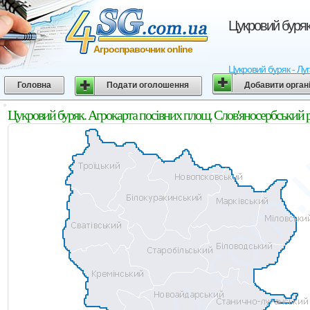
Цукровий буряк
Агросправочник online
Цукровий буряк - Луг
Головна
Подати оголошення
Добавити орган
Цукровий буряк. Агрокарта посівних площ. Слов'яносербський р