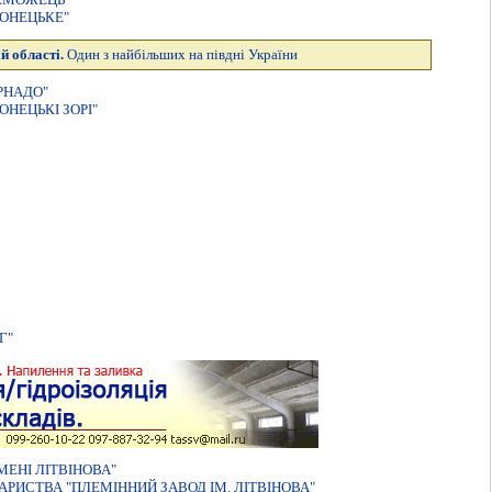
ОНЕЦЬКЕ"
й області.
Один з найбільших на півдні України
РНАДО"
НЕЦЬКІ ЗОРІ"
Г"
МЕНI ЛIТВIНОВА"
РИСТВА "ПЛЕМIННИЙ ЗАВОД IМ. ЛIТВIНОВА"