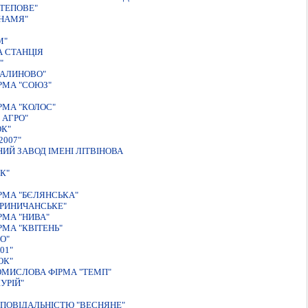
ТЕПОВЕ"
ЗНАМЯ"
М"
А СТАНЦIЯ
"
КАЛИНОВО"
РМА "СОЮЗ"
РМА "КОЛОС"
 АГРО"
К"
007"
Й ЗАВОД ІМЕНІ ЛІТВІНОВА
К"
РМА "БЄЛЯНСЬКА"
КРИНИЧАНСЬКЕ"
РМА "НИВА"
МА "КВIТЕНЬ"
О"
01"
ОК"
ОМИСЛОВА ФIРМА "ТЕМП"
УРIЙ"
ПОВІДАЛЬНІСТЮ "ВЕСНЯНЕ"