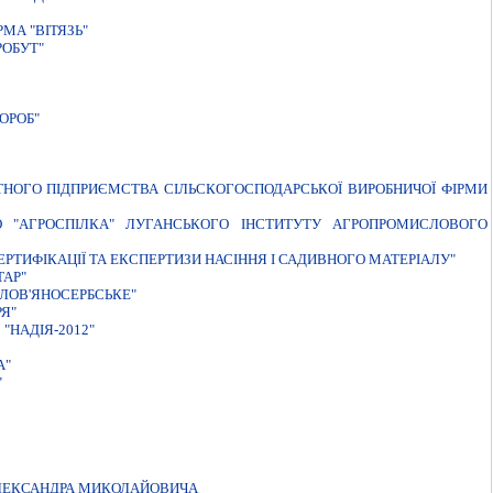
МА "ВIТЯЗЬ"
РОБУТ"
ОРОБ"
АТНОГО ПIДПРИЄМСТВА СIЛЬСКОГОСПОДАРСЬКОЇ ВИРОБНИЧОЇ ФIРМИ
 "АГРОСПIЛКА" ЛУГАНСЬКОГО IНСТИТУТУ АГРОПРОМИСЛОВОГО
РТИФІКАЦІЇ ТА ЕКСПЕРТИЗИ НАСІННЯ І САДИВНОГО МАТЕРІАЛУ"
ТАР"
ЛОВ'ЯНОСЕРБСЬКЕ"
Я"
НАДІЯ-2012"
А"
"
ОЛЕКСАНДРА МИКОЛАЙОВИЧА