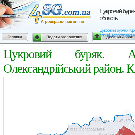
Цукровий буряк
область
Агросправочник online
Цукровий буряк - Кір
площі, агросправочн
Головна
Подати оголошення
Добавити орган
Цукровий буряк. Аг
Олександрійський район. К