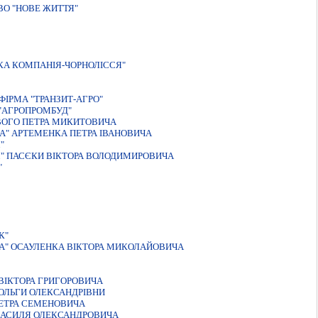
О "НОВЕ ЖИТТЯ"
КА КОМПАНIЯ-ЧОРНОЛIССЯ"
ІРМА "ТРАНЗИТ-АГРО"
"АГРОПРОМБУД"
ВОГО ПЕТРА МИКИТОВИЧА
А" АРТЕМЕНКА ПЕТРА IВАНОВИЧА
"
Я" ПАСЄКИ ВIКТОРА ВОЛОДИМИРОВИЧА
"
К"
НА" ОСАУЛЕНКА ВIКТОРА МИКОЛАЙОВИЧА
ВIКТОРА ГРИГОРОВИЧА
 ОЛЬГИ ОЛЕКСАНДРІВНИ
ПЕТРА СЕМЕНОВИЧА
ВАСИЛЯ ОЛЕКСАНДРОВИЧА