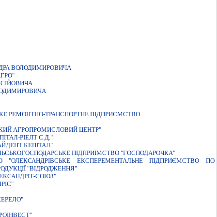
ДРА ВОЛОДИМИРОВИЧА
ГРО"
ИСIЙОВИЧА
ЛОДИМИРОВИЧА
ЬКЕ РЕМОНТНО-ТРАНСПОРТНЕ ПIДПРИЄМСТВО
ЬКИЙ АГРОПРОМИСЛОВИЙ ЦЕНТР"
ТАЛ-РIЕЛТ С.Д."
ЙДЕНТ КЕПІТАЛ"
ЛЬСЬКОГОСПОДАРСЬКЕ ПIДПРИЇМСТВО "ГОСПОДАРОЧКА"
Ю "ОЛЕКСАНДРІВСЬКЕ ЕКСПЕРЕМЕНТАЛЬНЕ ПІДПРИЄМСТВО ПО
РОДУКЦІЇ "ВІДРОДЖЕННЯ"
ЕКСАНДРIТ-СОЮЗ"
РIС"
ЕРЕЛО"
РОIНВЕСТ"