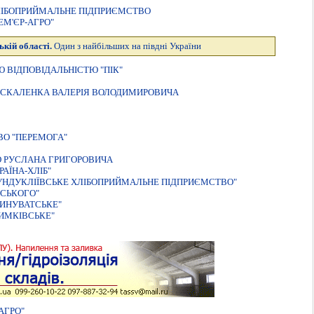
ХЛIБОПРИЙМАЛЬНЕ ПIДПРИЄМСТВО
М'ЄР-АГРО"
ькій області.
Один з найбільших на півдні України
 ВIДПОВIДАЛЬНIСТЮ "ПIК"
МОСКАЛЕНКА ВАЛЕРІЯ ВОЛОДИМИРОВИЧА
О "ПЕРЕМОГА"
О РУСЛАНА ГРИГОРОВИЧА
АЇНА-ХЛIБ"
УНДУКЛIЇВСЬКЕ ХЛIБОПРИЙМАЛЬНЕ ПIДПРИЄМСТВО"
ВСЬКОГО"
ИНУВАТСЬКЕ"
ИМКIВСЬКЕ"
АГРО"