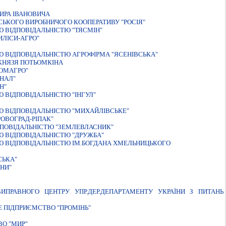
ИРА IВАНОВИЧА
СЬКОГО ВИРОБНИЧОГО КООПЕРАТИВУ "РОСIЯ"
 ВIДПОВIДАЛЬНIСТЮ "ТЯСМIН"
ЛIСИ-АГРО"
 ВIДПОВIДАЛЬНIСТЮ АГРОФIРМА "ЯСЕНIВСЬКА"
КНЯЗЯ ПОТЬОМКIНА
ОМАГРО"
НАЛ"
Н"
 ВІДПОВІДАЛЬНІСТЮ "ІНГУЛ"
 ВIДПОВIДАЛЬНIСТЮ "МИХАЙЛIВСЬКЕ"
ОВОГРАД-РІПАК"
ДПОВIДАЛЬНIСТЮ "ЗЕМЛЕВЛАСНИК"
 ВІДПОВІДАЛЬНІСТЮ "ДРУЖБА"
Ю ВІДПОВІДАЛЬНІСТЮ ІМ.БОГДАНА ХМЕЛЬНИЦЬКОГО
СЬКА"
НИ"
ИПРАВНОГО ЦЕНТРУ УПР.ДЕР.ДЕПАРТАМЕНТУ УКРАЇНИ З ПИТАНЬ
 ПІДПРИЄМСТВО "ПРОМІНЬ"
О "МИР"