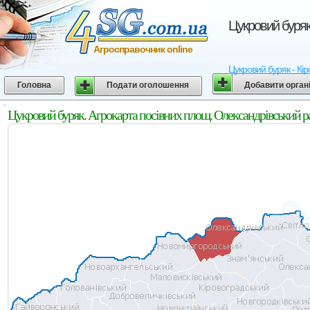
Цукровий буряк
Агросправочник online
Цукровий буряк - Кір
Головна
Подати оголошення
Добавити орган
Цукровий буряк. Агрокарта посівних площ. Олександрівський ра