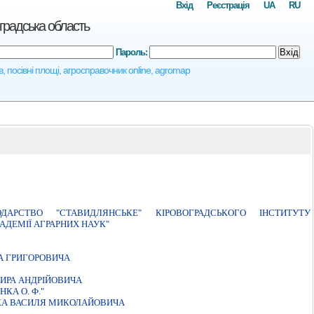
Вхід
Реєстрація
UA
RU
градська область
Пароль:
Вхід
в, посівні площі, агросправочник online, agromap
АРСТВО "СТАВИДЛЯНСЬКЕ" КIРОВОГРАДСЬКОГО IНСТИТУТУ
ДЕМIЇ АГРАРНИХ НАУК"
А ГРИГОРОВИЧА
ИРА АНДРIЙОВИЧА
КА О. Ф."
КА ВАСИЛЯ МИКОЛАЙОВИЧА