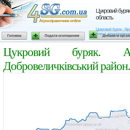
Цукровий буряк
область
Агросправочник online
Цукровий буряк - Кір
площі, агросправочн
Головна
Подати оголошення
Добавити орган
Цукровий буряк. Аг
Добровеличківський район.