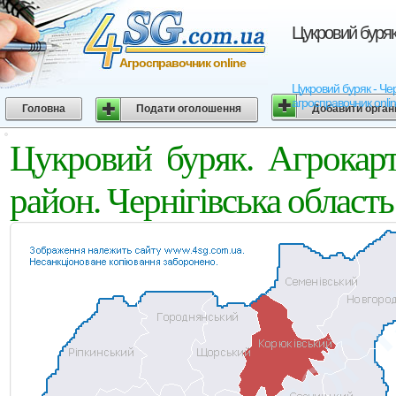
Цукровий буряк.
Агросправочник online
Цукровий буряк - Черн
агросправочник onli
Головна
Подати оголошення
Добавити орган
Цукровий буряк. Агрокар
район. Чернігівська область